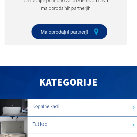
Zahtevajte ponudbo za ta izdelek pri naših
maloprodajnih partnerjih
Maloprodajni partnerji
KATEGORIJE
Kopalne kadi
Tuš kadi