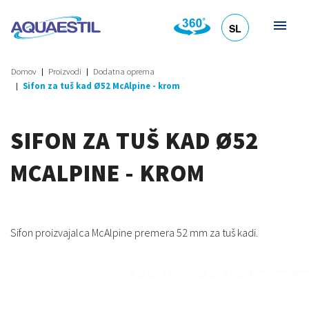
SL
HR
DE
EN
IT
Domov
Proizvodi
Dodatna oprema
Sifon za tuš kad Ø52 McAlpine - krom
SIFON ZA TUŠ KAD Ø52
MCALPINE - KROM
Sifon proizvajalca McAlpine premera 52 mm za tuš kadi.