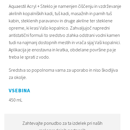
Aquaestil Acryl + Steklo je namenjen čiščenju in vzdrževanje
akrilnih kopalniških kadi, tuš kadi, masažnih in parnih tuš
kabin, steklenih paravanov in druge akrilne ter steklene
opreme, ki krasi Vašo kopalnico. Zahvaljujoč napredni
antistatični formuli to sredstvo zlahka odstrani vodni kamen
tudi na najmanj dostopnih mestih in vrača sijaj Vaši kopalnici.
Aplikacija je enostavna in kratka, obdelane površine pa je
treba le sprati z vodo.
Sredstva so popolnoma varna za uporabo in niso škodljiva
za okolje.
VSEBINA
450 mL
Zahtevajte ponudbo za ta izdelek pri naših