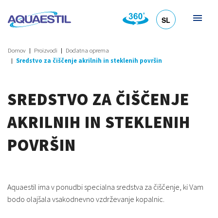
SL
HR
DE
EN
IT
Domov
Proizvodi
Dodatna oprema
Sredstvo za čiščenje akrilnih in steklenih površin
SREDSTVO ZA ČIŠČENJE
AKRILNIH IN STEKLENIH
POVRŠIN
Aquaestil ima v ponudbi specialna sredstva za čiščenje, ki Vam
bodo olajšala vsakodnevno vzdrževanje kopalnic.