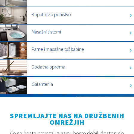
Kopalniško pohištvo
Masažni sistemi
Parne i masažne tuš kabine
Dodatna oprema
Galanterija
SPREMLJAJTE NAS NA DRUŽBENIH
OMREŽJIH
Če se boste povezali z nami, boste dobili dostop do