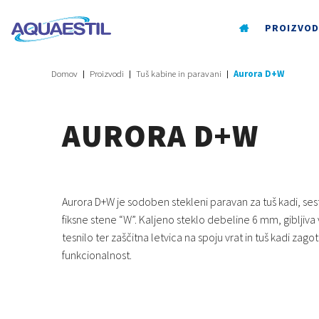
PROIZVOD
Domov
Proizvodi
Tuš kabine in paravani
Aurora D+W
AURORA D+W
Aurora D+W je sodoben stekleni paravan za tuš kadi, sesta
fiksne stene “W”. Kaljeno steklo debeline 6 mm, gibljiv
tesnilo ter zaščitna letvica na spoju vrat in tuš kadi zago
funkcionalnost.