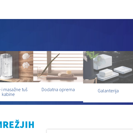
 i masažne tuš
Dodatna oprema
Galanterija
kabine
MREŽJIH