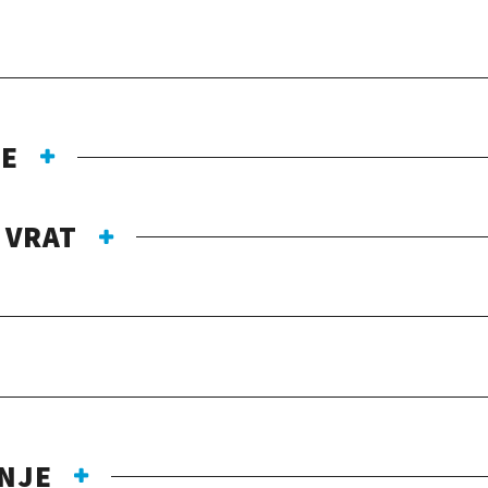
JE
 VRAT
ANJE