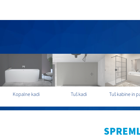
Kopalne kadi
Tuš kadi
Tuš kabine in p
SPREML