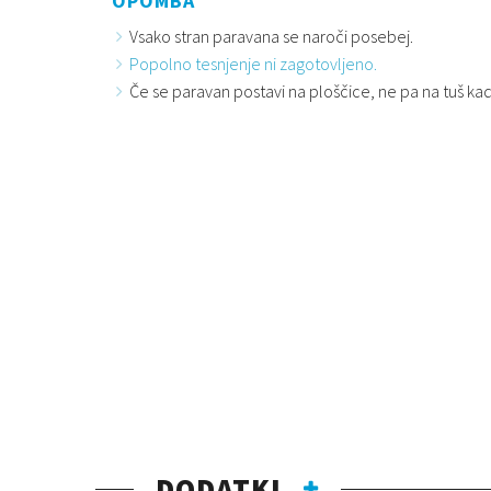
OPOMBA
Vsako stran paravana se naroči posebej.
Popolno tesnjenje ni zagotovljeno.
Če se paravan postavi na ploščice, ne pa na tuš kad,
DODATKI