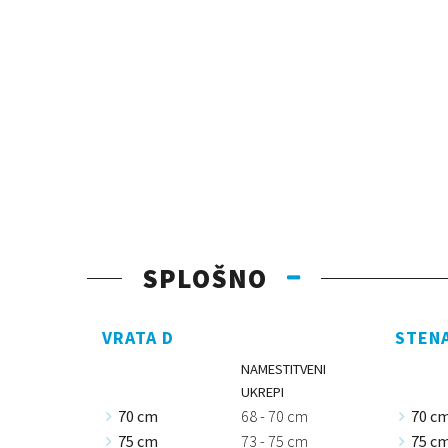
SPLOŠNO
VRATA D
STEN
NAMESTITVENI
UKREPI
70 cm
68 - 70 cm
70 c
75 cm
73 - 75 cm
75 c