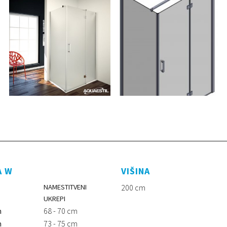
A W
VIŠINA
NAMESTITVENI
200 cm
UKREPI
m
68 - 70 cm
m
73 - 75 cm