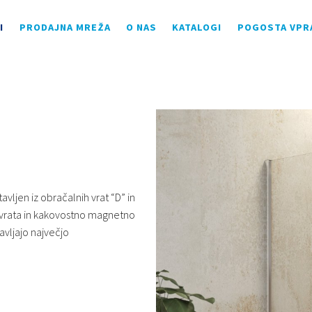
I
PRODAJNA MREŽA
O NAS
KATALOGI
POGOSTA VPR
vljen iz obračalnih vrat “D” in
a vrata in kakovostno magnetno
tavljajo največjo