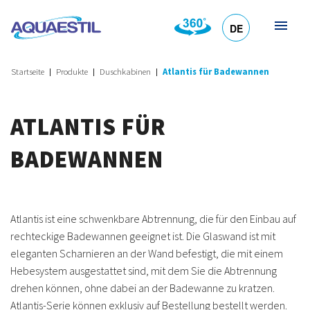
DE
HR
EN
SL
IT
Startseite
Produkte
Duschkabinen
Atlantis für Badewannen
ATLANTIS FÜR
BADEWANNEN
Atlantis ist eine schwenkbare Abtrennung, die für den Einbau auf
rechteckige Badewannen geeignet ist. Die Glaswand ist mit
eleganten Scharnieren an der Wand befestigt, die mit einem
Hebesystem ausgestattet sind, mit dem Sie die Abtrennung
drehen können, ohne dabei an der Badewanne zu kratzen.
Atlantis-Serie können exklusiv auf Bestellung bestellt werden.