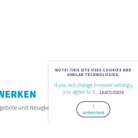
NOTE! THIS SITE USES COOKIES AND
SIMILAR TECHNOLOGIES.
If you not change browser settings,
ZWERKEN
you agree to it.
Learn more
I
ngebote und Neuigkeiten.
understand