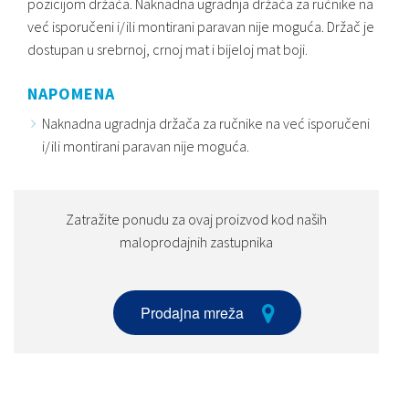
pozicijom držača. Naknadna ugradnja držača za ručnike na
već isporučeni i/ili montirani paravan nije moguća. Držač je
dostupan u srebrnoj, crnoj mat i bijeloj mat boji.
NAPOMENA
Naknadna ugradnja držača za ručnike na već isporučeni
i/ili montirani paravan nije moguća.
Zatražite ponudu za ovaj proizvod kod naših
maloprodajnih zastupnika
Prodajna mreža