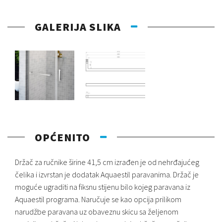
GALERIJA SLIKA
OPĆENITO
Držač za ručnike širine 41,5 cm izrađen je od nehrđajućeg
čelika i izvrstan je dodatak Aquaestil paravanima. Držač je
moguće ugraditi na fiksnu stijenu bilo kojeg paravana iz
Aquaestil programa. Naručuje se kao opcija prilikom
narudžbe paravana uz obaveznu skicu sa željenom