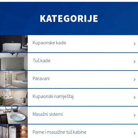
KATEGORIJE
Kupaonske kade
Tuš kade
Paravani
Kupaonski namještaj
Masažni sistemi
Parne i masažne tuš kabine