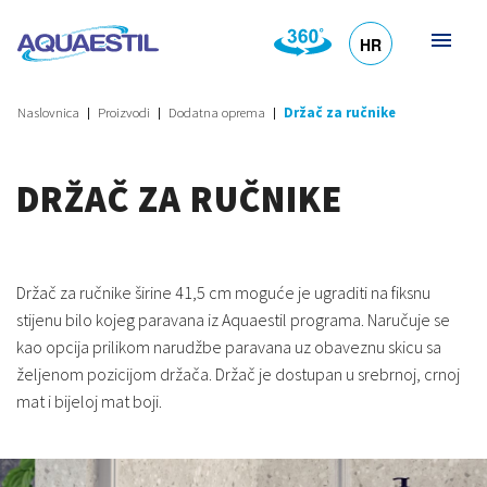
HR
DE
EN
SL
IT
Naslovnica
Proizvodi
Dodatna oprema
Držač za ručnike
DRŽAČ ZA RUČNIKE
Držač za ručnike širine 41,5 cm moguće je ugraditi na fiksnu
stijenu bilo kojeg paravana iz Aquaestil programa. Naručuje se
kao opcija prilikom narudžbe paravana uz obaveznu skicu sa
željenom pozicijom držača. Držač je dostupan u srebrnoj, crnoj
mat i bijeloj mat boji.