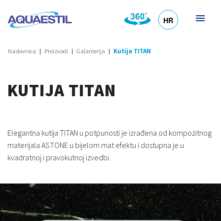
HR
DE
EN
SL
IT
Naslovnica
Proizvodi
Galanterija
Kutija TITAN
KUTIJA TITAN
Elegantna kutija TITAN u potpunosti je izrađena od kompozitnog
materijala ASTONE u bijelom mat efektu i dostupna je u
kvadratnoj i pravokutnoj izvedbi.