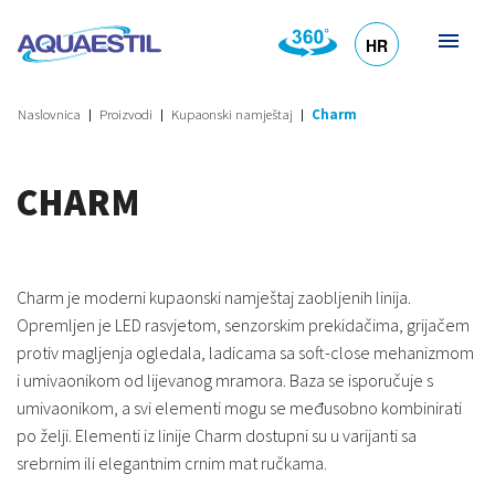
HR
DE
EN
SL
IT
Naslovnica
Proizvodi
Kupaonski namještaj
Charm
CHARM
Charm je moderni kupaonski namještaj zaobljenih linija.
Opremljen je LED rasvjetom, senzorskim prekidačima, grijačem
protiv magljenja ogledala, ladicama sa soft-close mehanizmom
i umivaonikom od lijevanog mramora. Baza se isporučuje s
umivaonikom, a svi elementi mogu se međusobno kombinirati
po želji. Elementi iz linije Charm dostupni su u varijanti sa
srebrnim ili elegantnim crnim mat ručkama.