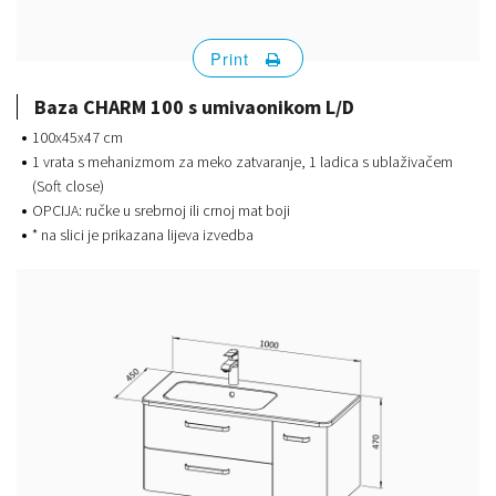
Print
Baza CHARM 100 s umivaonikom L/D
100x45x47 cm
1 vrata s mehanizmom za meko zatvaranje, 1 ladica s ublaživačem
(Soft close)
OPCIJA: ručke u srebrnoj ili crnoj mat boji
* na slici je prikazana lijeva izvedba