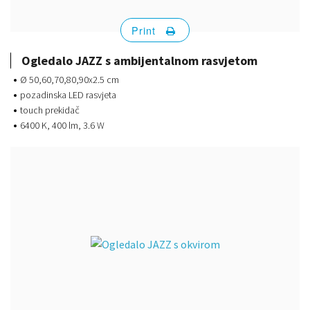
Print
Ogledalo JAZZ s ambijentalnom rasvjetom
Ø 50,60,70,80,90x2.5 cm
pozadinska LED rasvjeta
touch prekidač
6400 K, 400 lm, 3.6 W