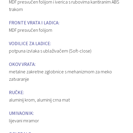
MDF presvučen folijom i iverica s rubovima kantiranim ABS
trakom
FRONTE VRATA I LADICA:
MDF presvučen folijom
VODILICE ZA LADICE:
potpuna izvlaka s ublaživačem (Soft-close)
OKOV VRATA:
metalne zakretne zglobnice s mehanizmom za meko
zatvaranje
RUČKE:
aluminij krom, aluminij crna mat
UMIVAONIK:
lijevani mramor