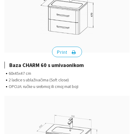
Print
Baza CHARM 60 s umivaonikom
60x45x47 cm
2 ladice s ublaživačima (Soft close)
OPCIJA: ručke u srebrnoj ili crnoj mat boji