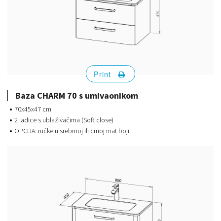
Print
Baza CHARM 70 s umivaonikom
70x45x47 cm
2 ladice s ublaživačima (Soft close)
OPCIJA: ručke u srebrnoj ili crnoj mat boji