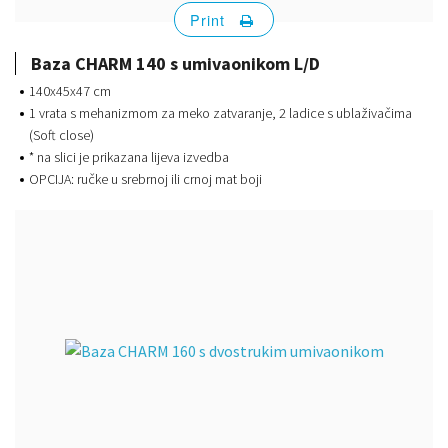
Print
Baza CHARM 140 s umivaonikom L/D
140x45x47 cm
1 vrata s mehanizmom za meko zatvaranje, 2 ladice s ublaživačima
(Soft close)
* na slici je prikazana lijeva izvedba
OPCIJA: ručke u srebrnoj ili crnoj mat boji