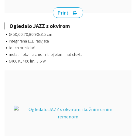
Print
Ogledalo JAZZ s okvirom
Ø 50,60,70,80,90x3.5 cm
integrirana LED rasvjeta
touch prekidač
metalni okvir u crnom ili bijelom mat efektu
6400 K, 400 lm, 3.6 W