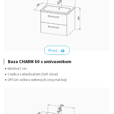
Print
Baza CHARM 60 s umivaonikom
60x45x47 cm
1 ladica s ublaživačem (Soft close)
OPCIJA: ručke u srebrnoj ili crnoj mat boji