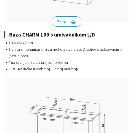
Print
Baza CHARM 100 s umivaonikom L/D
100x45x47 cm
1 vrata s mehanizmom za meko zatvaranje, 2 ladice s ublaživačima
(Soft close)
* na slici je prikazana lijeva izvedba
OPCIJA: ručke u srebrnoj ili crnoj mat boji