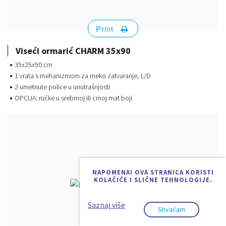
Print
Viseći ormarić CHARM 35x90
35x25x90 cm
1 vrata s mehanizmom za meko zatvaranje, L/D
2 umetnute police u unutrašnjosti
OPCIJA: ručke u srebrnoj ili crnoj mat boji
NAPOMENA! OVA STRANICA KORISTI
KOLAČIĆE I SLIČNE TEHNOLOGIJE.
Saznaj više
Shvaćam