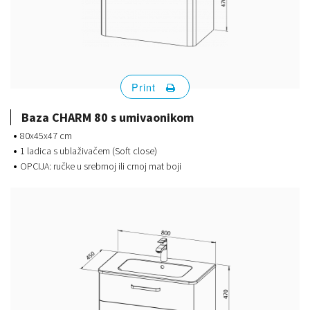
Print
Baza CHARM 80 s umivaonikom
80x45x47 cm
1 ladica s ublaživačem (Soft close)
OPCIJA: ručke u srebrnoj ili crnoj mat boji