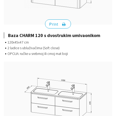
Print
Baza CHARM 120 s dvostrukim umivaonikom
120x45x47 cm
2 ladice s ublaživačima (Soft close)
OPCIJA: ručke u srebrnoj ili crnoj mat boji