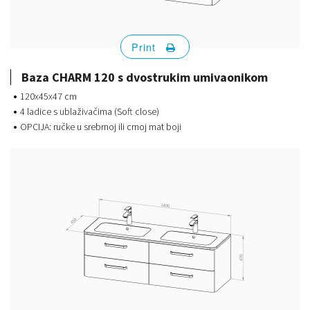
Print
Baza CHARM 120 s dvostrukim umivaonikom
120x45x47 cm
4 ladice s ublaživačima (Soft close)
OPCIJA: ručke u srebrnoj ili crnoj mat boji