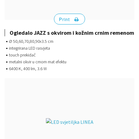
Print
Ogledalo JAZZ s okvirom i kožnim crnim remenom
Ø 50,60,70,80,90x3.5 cm
integrirana LED rasvjeta
touch prekidač
metalni okvir u crnom mat efektu
6400 K, 400 lm, 3.6 W