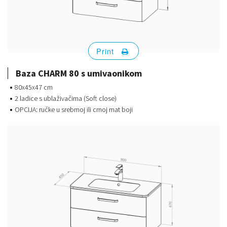
Print
Baza CHARM 80 s umivaonikom
80x45x47 cm
2 ladice s ublaživačima (Soft close)
OPCIJA: ručke u srebrnoj ili crnoj mat boji