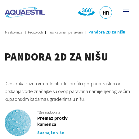
HR
DE
EN
SL
IT
Naslovnica
Proizvodi
Tuš kabine i paravani
Pandora 2D za nišu
PANDORA 2D ZA NIŠU
Dvostruka klizna vrata, kvalitetni profili i potpuna zaštita od
prskanja vode značajke su ovog paravana namijenjenog većim
kupaonskim kadama ugrađenima u nišu.
*Bez nadoplate
Premaz protiv
kamenca
Saznajte više