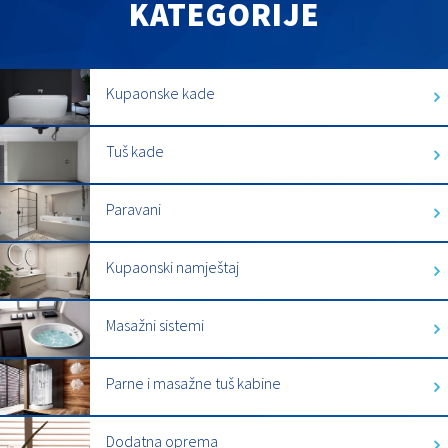
KATEGORIJE
Kupaonske kade
Tuš kade
Paravani
Kupaonski namještaj
Masažni sistemi
Parne i masažne tuš kabine
Dodatna oprema