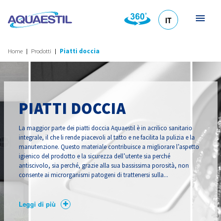
IT
HR
DE
EN
SL
Home
Prodotti
Piatti doccia
PIATTI DOCCIA
La maggior parte dei piatti doccia Aquaestil è in acrilico sanitario
integrale, il che li rende piacevoli al tatto e ne facilita la pulizia e la
manutenzione. Questo materiale contribuisce a migliorare l’aspetto
igienico del prodotto e la sicurezza dell’utente sia perché
antiscivolo, sia perché, grazie alla sua bassissima porosità, non
consente ai microrganismi patogeni di trattenersi sulla...
Leggi di più