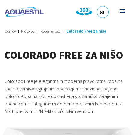
SL
HR
DE
EN
IT
Domov
Proizvodi
Kopalne kadi
Colorado Free za nišo
COLORADO FREE ZA NIŠO
Colorado Free je elegantna in moderna pravokotna kopalna
kad s tovarniško vgrajenim podnožjem in nevidno spojeno
oblogo. Kopalna kad je dostavljena s tovarniško vgrajenim
podnožjem in integriranim odtočno-prelivnim kompletom z
"slot" prelivom in "klik-klak" sifonskim ventilom.