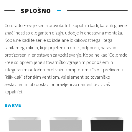
SPLOŠNO
Colorado Free je serija pravokotnih kopalnih kadi, katerih glavne
značilnosti so eleganten dizajn, udobje in enostavna montaža.
Kopalne kadi te serije so izdelane iz kakovostnega litega
sanitarnega akrila, ki je prijeten na dotik, odporen, naravno
protizdrsen in enostaven za vzdrževanje. Kopalne kadi Colorado
Free so opremljene s tovarniško vgrajenim podnožjem in
integriranim odtočno-prelivnim kompletom z "slot" prelivom in
"klik-klak" sifonskim ventilom. Vsi elementi so tovarniško
sestavljeni in ob dostavi pripravljeni za namestitev v vaši
kopalnici.
BARVE