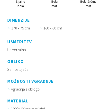
Sijajno
Bela
Bela & črna
bela
mat
mat
DIMENZIJE
170 x 75 cm
180 x 80 cm
USMERITEV
Univerzalna
OBLIKO
Samostoječa
MOŽNOSTI VGRADNJE
vgradnja z oblogo
MATERIAL
100% liti sanitarni akril