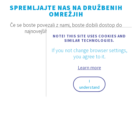
SPREMLJAJTE NAS NA DRUŽBENIH
OMREŽJIH
Če se boste povezali z nami, boste dobili dostop do
najnovejših proizvodov, akcij in novosti.
NOTE! THIS SITE USES COOKIES AND
SIMILAR TECHNOLOGIES.
If you not change browser settings,
you agree to it.
Learn more
I
understand
2026. © Aquaestil Plus d.o.o.